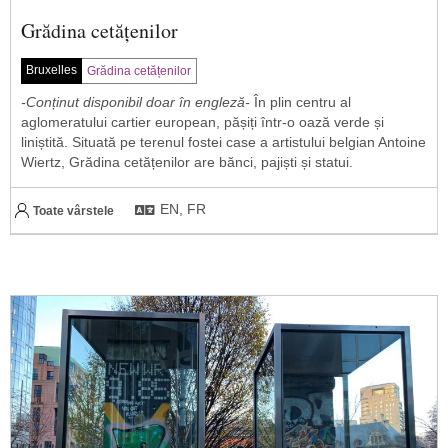
Grădina cetățenilor
Bruxelles
Grădina cetățenilor
-Conținut disponibil doar în engleză-
În plin centru al
aglomeratului cartier european, pășiți într-o oază verde și
liniștită. Situată pe terenul fostei case a artistului belgian Antoine
Wiertz, Grădina cetățenilor are bănci, pajiști și statui.
EN, FR
Toate vârstele