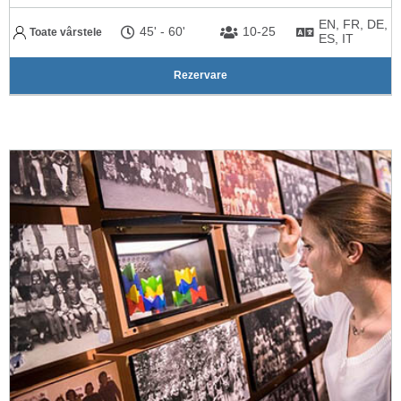
EN, FR, DE,
45'
-
60'
10-25
Toate vârstele
ES, IT
Rezervare