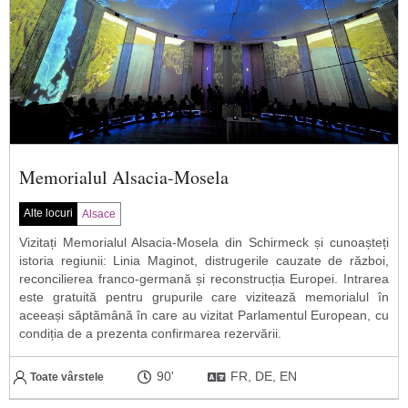
Memorialul Alsacia-Mosela
Alte locuri
Alsace
Vizitați Memorialul Alsacia-Mosela din Schirmeck și cunoașteți
istoria regiunii: Linia Maginot, distrugerile cauzate de război,
reconcilierea franco-germană și reconstrucția Europei. Intrarea
este gratuită pentru grupurile care vizitează memorialul în
aceeași săptămână în care au vizitat Parlamentul European, cu
condiția de a prezenta confirmarea rezervării.
90'
FR, DE, EN
Toate vârstele