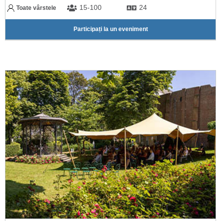
15-100
24
Toate vârstele
Participați la un eveniment