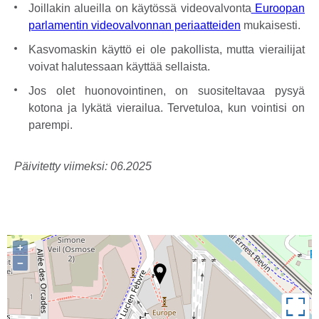
Joillakin alueilla on käytössä videovalvonta
Euroopan
parlamentin videovalvonnan periaatteiden
mukaisesti.
Kasvomaskin käyttö ei ole pakollista, mutta vierailijat
voivat halutessaan käyttää sellaista.
Jos olet huonovointinen, on suositeltavaa pysyä
kotona ja lykätä vierailua. Tervetuloa, kun vointisi on
parempi.
Päivitetty viimeksi: 06.2025
+
−
Koko näyttö