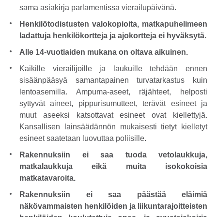
sama asiakirja parlamentissa vierailupäivänä.
Henkilötodistusten valokopioita, matkapuhelimeen
ladattuja henkilökortteja ja ajokortteja ei hyväksytä.
Alle 14-vuotiaiden mukana on oltava aikuinen.
Kaikille vierailijoille ja laukuille tehdään ennen
sisäänpääsyä samantapainen turvatarkastus kuin
lentoasemilla. Ampuma-aseet, räjähteet, helposti
syttyvät aineet, pippurisumutteet, terävät esineet ja
muut aseeksi katsottavat esineet ovat kiellettyjä.
Kansallisen lainsäädännön mukaisesti tietyt kielletyt
esineet saatetaan luovuttaa poliisille.
Rakennuksiin ei saa tuoda vetolaukkuja,
matkalaukkuja eikä muita isokokoisia
matkatavaroita.
Rakennuksiin ei saa päästää eläimiä
näkövammaisten henkilöiden ja liikuntarajoitteisten