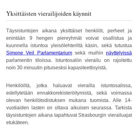
Yksittäisten vierailijoiden käynnit
Täysistuntojen aikana yksittäiset henkilöt, perheet ja
enintään 9 hengen pienryhmät voivat osallistua ja
kuunnella istuntoa yleisölehteriltä käsin, sekä tutustua
Simone Veil Parlamentarium
sekä muihin
näyttelyissä
parlamentin tiloissa. Istuntosaliin vierailu on rajoitettu
noin 30 minuutin pituisesksi kapasiteettisyistä.
Henkilöiltä, jotka haluavat vierailla istuntosalissa,
edellytetään ennakkorekisteröitymistä, sekä voimassa
olevan henkilötodistuksen mukana tuomista. Alle 14-
vuotiaiden lasten on oltava aikuisen seurassa. Tarkista
täysistuntojen aikana tapahtuvat Strasbourgin vierailuajat
etukäteen.