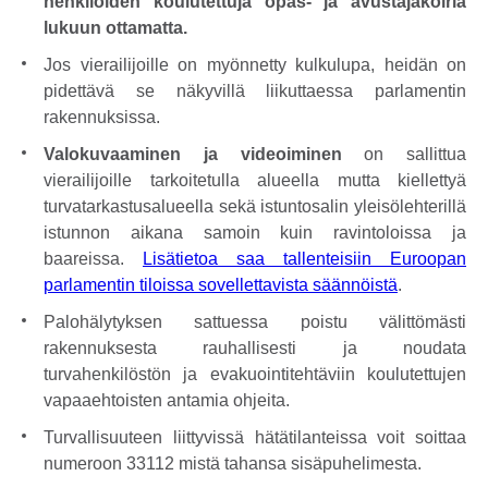
henkilöiden koulutettuja opas- ja avustajakoiria
lukuun ottamatta.
Jos vierailijoille on myönnetty kulkulupa, heidän on
pidettävä se näkyvillä liikuttaessa parlamentin
rakennuksissa.
Valokuvaaminen ja videoiminen
on sallittua
vierailijoille tarkoitetulla alueella mutta kiellettyä
turvatarkastusalueella sekä istuntosalin yleisölehterillä
istunnon aikana samoin kuin ravintoloissa ja
baareissa.
Lisätietoa saa tallenteisiin Euroopan
parlamentin tiloissa sovellettavista säännöistä
.
Palohälytyksen sattuessa poistu välittömästi
rakennuksesta rauhallisesti ja noudata
turvahenkilöstön ja evakuointitehtäviin koulutettujen
vapaaehtoisten antamia ohjeita.
Turvallisuuteen liittyvissä hätätilanteissa voit soittaa
numeroon 33112 mistä tahansa sisäpuhelimesta.