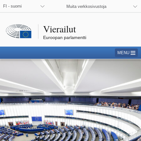
FI - suomi
Muita verkkosivustoja
Vierailut
Euroopan parlamentti
MENU
Euroopan parlamentti Strasbourgissa – täysistunnon aikana
na käytettävissä olevat kielet