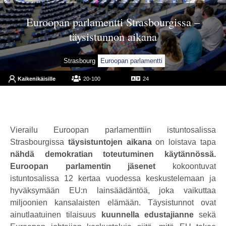
Euroopan parlamentti Strasbourgissa –
täysistunnon aikana
Strasbourg
Euroopan parlamentti
Kaikenikäisille
20-100
24
Vierailu Euroopan parlamenttiin istuntosalissa
Strasbourgissa
täysistuntojen aikana
on loistava tapa
nähdä demokratian toteutuminen käytännössä.
Euroopan parlamentin jäsenet
kokoontuvat
istuntosalissa 12 kertaa vuodessa keskustelemaan ja
hyväksymään EU:n lainsäädäntöä, joka vaikuttaa
miljoonien kansalaisten elämään. Täysistunnot ovat
ainutlaatuinen tilaisuus
kuunnella edustajianne
sekä