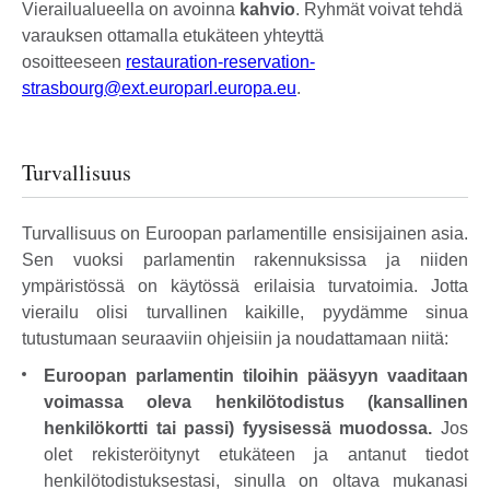
Vierailualueella on avoinna
kahvio
. Ryhmät voivat tehdä
varauksen ottamalla etukäteen yhteyttä
osoitteeseen
restauration-reservation-
strasbourg@ext.europarl.europa.eu
.
Turvallisuus
Turvallisuus on Euroopan parlamentille ensisijainen asia.
Sen vuoksi parlamentin rakennuksissa ja niiden
ympäristössä on käytössä erilaisia turvatoimia. Jotta
vierailu olisi turvallinen kaikille, pyydämme sinua
tutustumaan seuraaviin ohjeisiin ja noudattamaan niitä:
Euroopan parlamentin tiloihin pääsyyn vaaditaan
voimassa oleva henkilötodistus (kansallinen
henkilökortti tai passi) fyysisessä muodossa.
Jos
olet rekisteröitynyt etukäteen ja antanut tiedot
henkilötodistuksestasi, sinulla on oltava mukanasi