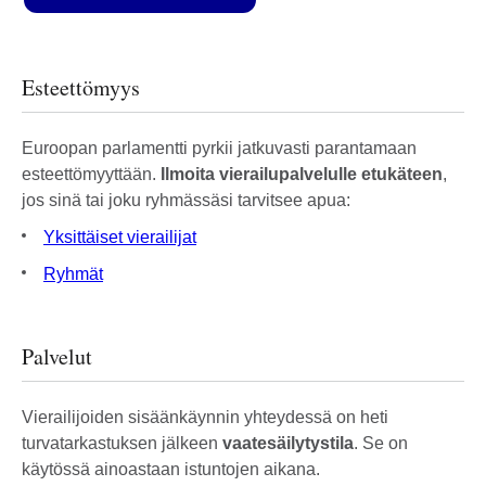
Esteettömyys
Euroopan parlamentti pyrkii jatkuvasti parantamaan
esteettömyyttään.
Ilmoita vierailupalvelulle etukäteen
,
jos sinä tai joku ryhmässäsi tarvitsee apua:
Yksittäiset vierailijat
Ryhmät
Palvelut
Vierailijoiden sisäänkäynnin yhteydessä on heti
turvatarkastuksen jälkeen
vaatesäilytystila
. Se on
käytössä ainoastaan istuntojen aikana.