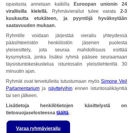
opastusta annetaan kaikilla
Euroopan unionin 24
virallisilla kielellä.
Ryhmävierailut tulee varata
2-3
kuukautta etukäteen, ja pyyntöjä hyväksytään
saatavuuden mukaan.
Ryhmille voidaan järjestää vierailu yhteydessä
pääsihteeristön henkilöstön jäsenen puolesta
yleisesittely, jota seuraa mahdollisuus esittää
kysymyksiä, jonka lisäksi ryhmä pääsee seuraamaan
täysistuntokeskustelua istuntosalin yleisölehteriltä 30
minuutin ajan.
Ryhmät ovat tervetulleita tutustumaan myös
Simone Veil
Parlamentarium
ja
näyttelyihin
ennen istuntosalikäyntiä
tai sen jälkeen.
Lisätietoja henkilötietojen käsittelystä on
tietosuojaselosteessa
täältä
.
Varaa ryhmävierailu