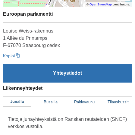
©
OpenStreetMap
contributors.
Euroopan parlamentti
Louise Weiss-rakennus
1 Allée du Printemps
F-67070 Strasbourg cedex
Kopioi
Yhteystiedot
Liikenneyhteydet
Junalla
Bussilla
Raitiovaunu
Tilausbussit
Tietoja junayhteyksistä on Ranskan rautateiden (SNCF)
verkkosivustolla.