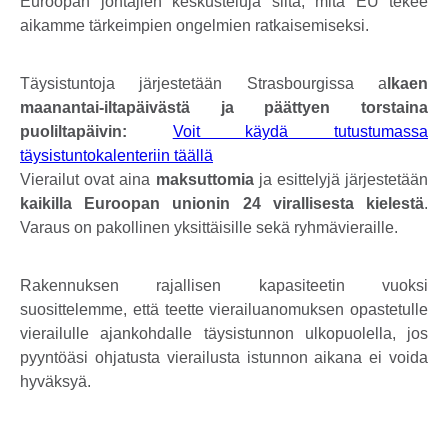
Euroopan johtajien keskusteluja siitä, mitä EU tekee
aikamme tärkeimpien ongelmien ratkaisemiseksi.
Täysistuntoja järjestetään Strasbourgissa a
lkaen
maanantai-iltapäivästä ja päättyen torstaina
puoliltapäivin:
Voit käydä tutustumassa
täysistuntokalenteriin täällä
Vierailut ovat aina
maksuttomia
ja esittelyjä järjestetään
kaikilla Euroopan unionin 24 virallisesta kielestä
.
Varaus on pakollinen yksittäisille sekä ryhmävieraille.
Rakennuksen rajallisen kapasiteetin vuoksi
suosittelemme, että teette vierailuanomuksen opastetulle
vierailulle ajankohdalle täysistunnon ulkopuolella, jos
pyyntöäsi ohjatusta vierailusta istunnon aikana ei voida
hyväksyä.