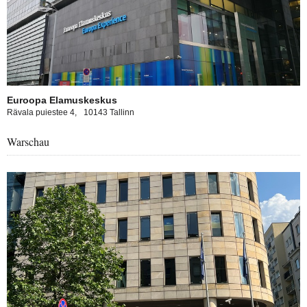
Euroopa Elamuskeskus
Rävala puiestee 4,
10143 Tallinn
Warschau
tive spaces about the European Union