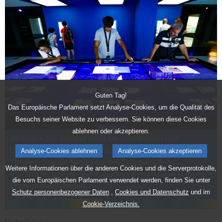
Guten Tag!
Das Europäische Parlament setzt Analyse-Cookies, um die Qualität des
Besuchs seiner Website zu verbessern. Sie können diese Cookies
ablehnen oder akzeptieren.
Verfolgen Sie anhand von Live-Nachrichten und
Beiträgen in den sozialen Medien, mit welchen aktuellen
Analyse-Cookies ablehnen
Analyse-Cookies akzeptieren
Themen sich die Mitglieder des Europäischen
Weitere Informationen über die anderen Cookies und die Serverprotokolle,
Parlaments und der Europäischen Kommission in diesem
die vom Europäischen Parlament verwendet werden, finden Sie unter
Moment beschäftigen.
Schutz personenbezogener Daten
,
Cookies und Datenschutz
und im
Cookie-Verzeichnis.