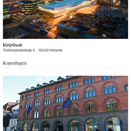
EU@Oodi
Töölönlahdenkatu 4,
00100 Helsinki
Kopenhagen
opa experience in Copenhague