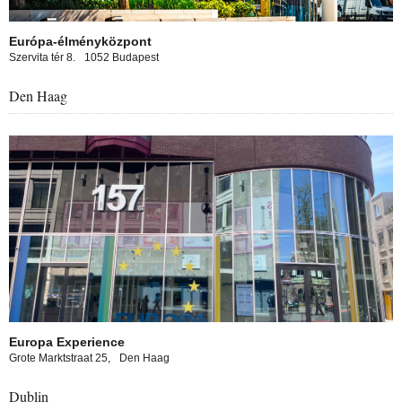
Európa-élményközpont
Szervita tér 8.
1052 Budapest
Den Haag
opa experience in The Hague
Europa Experience
Grote Marktstraat 25,
Den Haag
Dublin
pa experience in Dublin