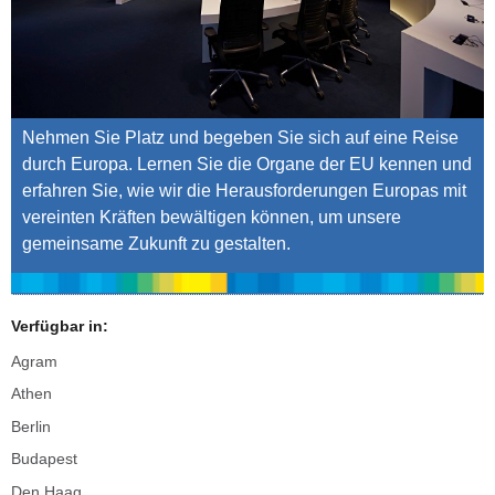
Nehmen Sie Platz und begeben Sie sich auf eine Reise
durch Europa. Lernen Sie die Organe der EU kennen und
erfahren Sie, wie wir die Herausforderungen Europas mit
vereinten Kräften bewältigen können, um unsere
gemeinsame Zukunft zu gestalten.
Verfügbar in:
Agram
Athen
Berlin
Budapest
Den Haag