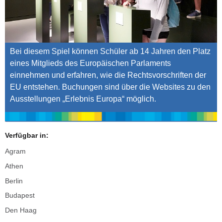
Bei diesem Spiel können Schüler ab 14 Jahren den Platz
eines Mitglieds des Europäischen Parlaments
einnehmen und erfahren, wie die Rechtsvorschriften der
EU entstehen. Buchungen sind über die Websites zu den
Ausstellungen „Erlebnis Europa“ möglich.
Verfügbar in:
Agram
Athen
Berlin
Budapest
Den Haag