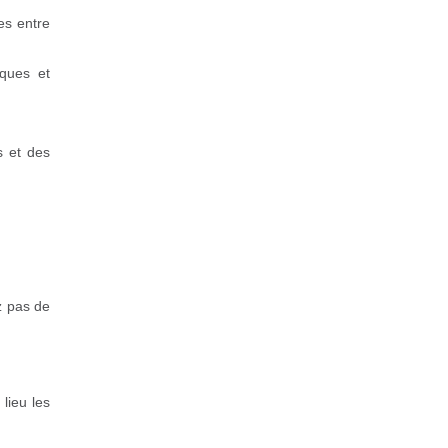
es entre
iques et
es et des
z pas de
lieu les