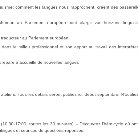
guisme: comment les langues nous rapprochent, créent des passerell
chuman au Parlement européen peut élargir vos horizons linguist
u traducteur au Parlement européen
ions dans le milieu professionnel et son apport au travail des interprèt
répare à accueillir de nouvelles langues
teliers. Tous les détails seront publiés ici, début septembre. N’oublie
n
(10:30-17:00, toutes les 30 minutes) – Découvrez l’hémicycle où ont 
tilingues et séances de questions-réponses.