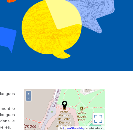
 langues
+
−
ement le
 langues
Plein écran
 dans le
elles.
©
OpenStreetMap
contributors.