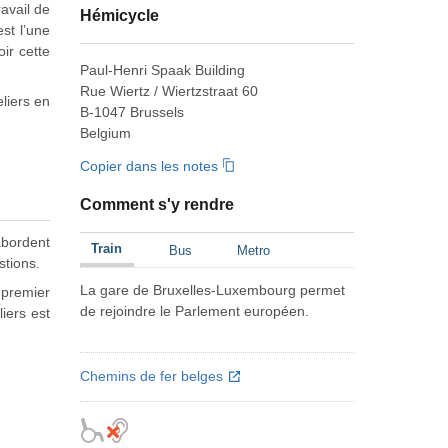
ravail de
Hémicycle
st l’une
ir cette
Paul-Henri Spaak Building
Rue Wiertz / Wiertzstraat 60
liers en
B-1047 Brussels
Belgium
Copier dans les notes
Comment s'y rendre
abordent
Train
Bus
Metro
stions.
La gare de Bruxelles-Luxembourg permet
 premier
de rejoindre le Parlement européen.
liers est
Chemins de fer belges