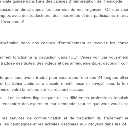
 visite guidée dans l’une des cabines d’interprétation de l’hémicycle.
sociaux en direct depuis les Journées du multilinguisme. Où que vou
ngues avec des traducteurs, des interprètes et des participants, mais 
 l’événement!
rprétation dans nos cabines d’entraînement et recevez les conse
mment fonctionne la traduction dans l’UE? Venez voir par vous-mê
ur traduire des textes, des vidéos et des amendements, et découvrir co
te que nous avons traduit pour vous dans l’une des 24 langues offici
e! Le fichier audio sera ensuite monté, mixé et envoyé sous la fo
s et votre famille ou sur les réseaux sociaux.
s
– Les services linguistiques et les différentes professions linguist
 rencontrer des experts et leur demander tout ce que vous voulez sa
es services de communication et de traduction du Parlement e
ns, les campagnes et les activités destinées aux citoyens dans les 24