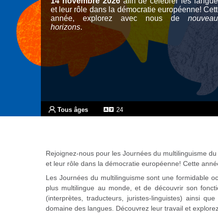
14 novembre 2026
afin de célébrer les langu
et leur rôle dans la démocratie européenne! Cet
année, explorez avec nous de
nouveau
horizons
.
a Langues disponibles pendant l’activité
Tous âges
24
ans
Rejoignez-nous pour les Journées du multilinguisme d
et leur rôle dans la démocratie européenne! Cette ann
Les Journées du multilinguisme sont une formidable oc
plus multilingue au monde, et de découvrir son fonc
(interprètes, traducteurs, juristes-linguistes) ainsi 
domaine des langues. Découvrez leur travail et explore