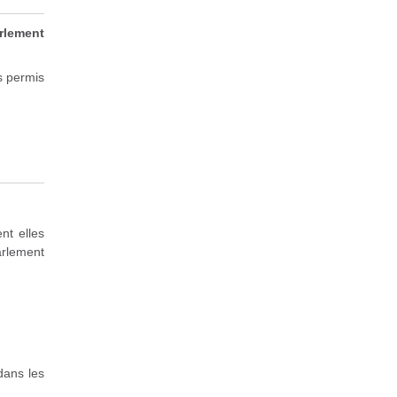
rlement
s permis
nt elles
arlement
dans les