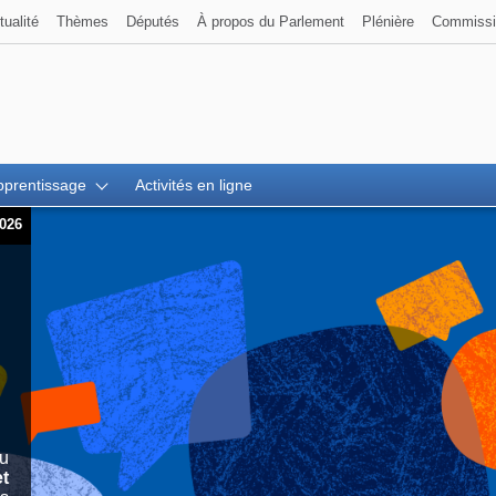
tualité
Thèmes
Députés
À propos du Parlement
Plénière
Commissi
pprentissage
Activités en ligne
2026
u
et