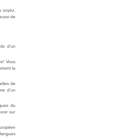
s soyez,
aussi de
ils d’un
me! Vous
mment la
elles de
rme d’un
iques du
voir sur
uropéen
 langues